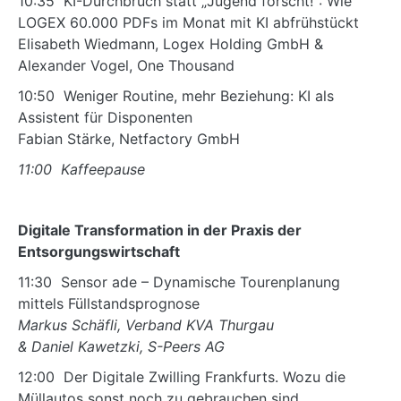
10:35 KI-Durchbruch statt „Jugend forscht!“: Wie
LOGEX 60.000 PDFs im Monat mit KI abfrühstückt
Elisabeth Wiedmann, Logex Holding GmbH &
Alexander Vogel, One Thousand
10:50 Weniger Routine, mehr Beziehung: KI als
Assistent für Disponenten
Fabian Stärke, Netfactory GmbH
11:00 Kaffeepause
Digitale Transformation in der Praxis der
Entsorgungswirtschaft
11:30 Sensor ade – Dynamische Tourenplanung
mittels Füllstandsprognose
Markus Schäfli, Verband KVA Thurgau
& Daniel Kawetzki, S-Peers AG
12:00 Der Digitale Zwilling Frankfurts. Wozu die
Müllautos sonst noch zu gebrauchen sind