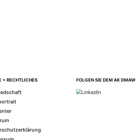
E + RECHTLICHES
FOLGEN SIE DEM AK DMAW
iedschaft
ortrait
enter
orum
nschutzerklärung
essum