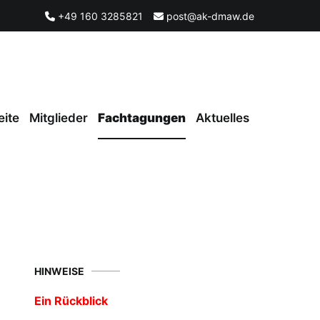
+49 160 3285821
post@ak-dmaw.de
eite
Mitglieder
Fachtagungen
Aktuelles
HINWEISE
Ein Rückblick