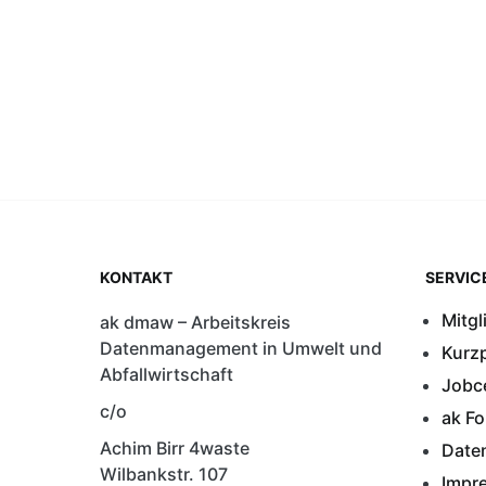
KONTAKT
SERVIC
Mitgl
ak dmaw – Arbeitskreis
Datenmanagement in Umwelt und
Kurzp
Abfallwirtschaft
Jobc
c/o
ak F
Achim Birr 4waste
Date
Wilbankstr. 107
Impr