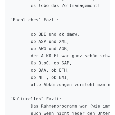
	es lebe das Zeitmanagement!

"Fachliches" Fazit:

	ob BDE und ak dmaw,

	ob ASP und XML,

	ob AWG und AGR,

	der A-Kü-Fi war ganz schön schwer!

	Ob BtoC, ob SAP,

	ob BAA, ob ETH,

	ob NFT, ob BMI,

	alle Abkürzungen versteht man nie

"Kulturelles" Fazit:

	Das Rahmenprogramm war (wie immer) sehr interessant,

	auch wenn nicht jeder den Unterschied zwischen Friedrich Wilhelm II
